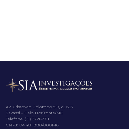
Av. Cristovão Colombo 519, cj. 607
Savassi – Belo Horizonte/MG
Telefone: (31) 3221-2711
CNPJ: 04.481.880/0001-16